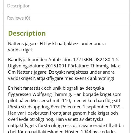
Description
Reviews (0)
Description
Nattens jägare: Ett tyskt nattjaktess under andra
världskriget
Bandtyp: Inbunden
Antal sidor: 172
ISBN: 982180-1-5
Utgivningsdatum: 20151001
Författare: Thimmig, Max
Om Nattens jägare: Ett tyskt nattjaktess under andra
världskriget
Nattjaktflygare med svensk anknytning!
En helt fantastisk och unik biografi av det tyska
flygaressen Wolfgang Thimmig. Han började kriget som
pilot på en Messerschmitt 110, med vilken han flög sitt
första stridsuppdrag över Polen den 1 september 1939.
Han var i oavbruten fronttjänst genom hela kriget och
överlevde otroligt nog. Han var ett av det tyska
nattjaktflygets första riktiga ess och avancerade till att bli
chef för en nattjakteskader. Hösten 1944 avskedades