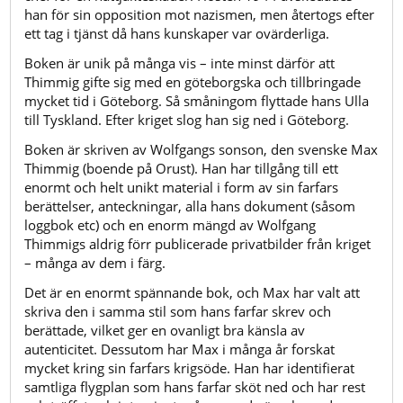
han för sin opposition mot nazismen, men återtogs efter
ett tag i tjänst då hans kunskaper var ovärderliga.
Boken är unik på många vis – inte minst därför att
Thimmig gifte sig med en göteborgska och tillbringade
mycket tid i Göteborg. Så småningom flyttade hans Ulla
till Tyskland. Efter kriget slog han sig ned i Göteborg.
Boken är skriven av Wolfgangs sonson, den svenske Max
Thimmig (boende på Orust). Han har tillgång till ett
enormt och helt unikt material i form av sin farfars
berättelser, anteckningar, alla hans dokument (såsom
loggbok etc) och en enorm mängd av Wolfgang
Thimmigs aldrig förr publicerade privatbilder från kriget
– många av dem i färg.
Det är en enormt spännande bok, och Max har valt att
skriva den i samma stil som hans farfar skrev och
berättade, vilket ger en ovanligt bra känsla av
autenticitet. Dessutom har Max i många år forskat
mycket kring sin farfars krigsöde. Han har identifierat
samtliga flygplan som hans farfar sköt ned och har rest